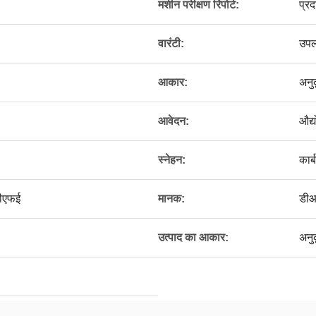
मशीन परीक्षण रिपोर्ट:
प्र
वारंटी:
उपलब
आकार:
अनु
आवेदन:
औद्
स्नेहन:
कार्
टीएफई
मानक:
डी
उत्पाद का आकार:
अनु