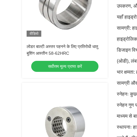
उपकरण, औद्
यहाँ हाइड्र
सामग्री: हा
वीडियो
हाइड्रोलिक 
लोडर बाल्टी अस्तर पहनने के लिए प्रतिरोधी धातु
डिजाइन विच
बुशिंग आस्तीन 58-62HRC
(ओडी), लंब
सर्वोत्तम मूल्य प्राप्त करें
भार क्षमता:
सामग्री और
स्नेहनः कुछ 
स्नेहन गुण
माध्यम से 
स्थापनाः हा