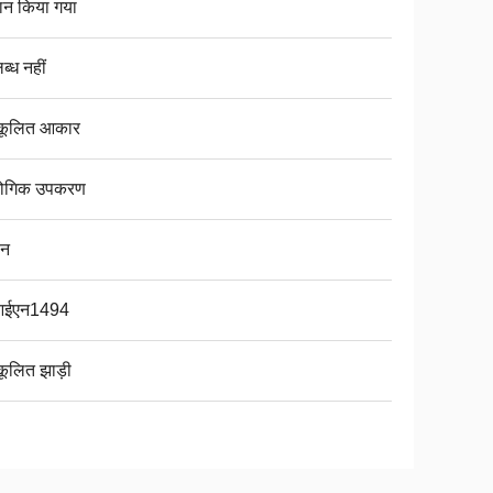
दान किया गया
्ध नहीं
कूलित आकार
योगिक उपकरण
बन
आईएन1494
कूलित झाड़ी