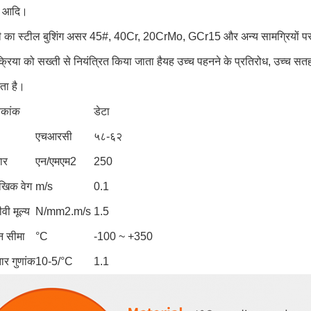
़ आदि।
ी का स्टील बुशिंग असर 45#, 40Cr, 20CrMo, GCr15 और अन्य सामग्रियों पर आ
्रक्रिया को सख्ती से नियंत्रित किया जाता हैयह उच्च पहनने के प्रतिरोध, उच्
ता है।
चकांक
डेटा
एचआरसी
५८-६२
ार
एन/एमएम2
250
खिक वेग
m/s
0.1
ी मूल्य
N/mm2.m/s
1.5
न सीमा
°C
-100 ~ +350
ार गुणांक
10-5/°C
1.1