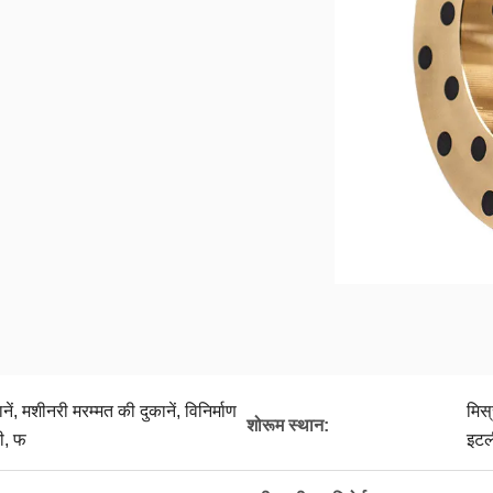
ें, मशीनरी मरम्मत की दुकानें, विनिर्माण
मिस्
शोरूम स्थान:
री, फ
इटली